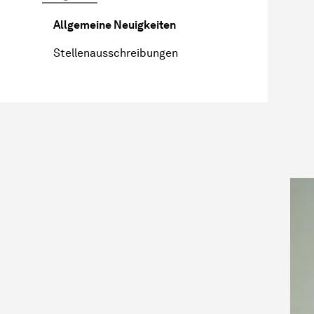
Allgemeine Neuigkeiten
Stel­len­aus­schrei­bung­en