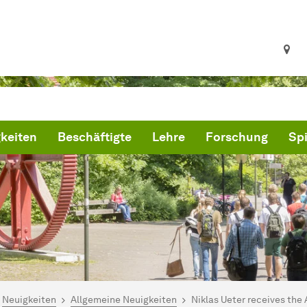
keiten
Beschäftigte
Lehre
Forschung
Sp
ind hier:
artseite
Neuigkeiten
Allgemeine Neuigkeiten
Niklas Ueter receives the