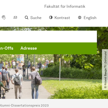
Fakultät für Informatik
Suche
Kontrast
English
in-Offs
Adresse
© Roland Baege​/​TU Dortmund
 Alumni-Dissertationspreis 2023