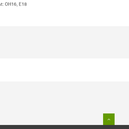
at: OH16, E18
Zum Sei